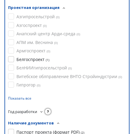
Проектная организация
Азгипросельстрой
(
0
)
Азгоспроект
(
0
)
Анапский центр Арди-среда
(
0
)
АПМ им. Веснина
(
0
)
Армгоспроект
(
0
)
Белгоспроект
(
1
)
БелНИИгипросельстрой
(
0
)
Витебское облправление ВНТО Стройиндустрии
(
0
)
Гипрогор
(
0
)
Показать все
Год разработки
?
Наличие документов
Паспорт проекта (формат PDF)
(
2
)