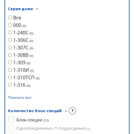
Серия дома
Все
000
(
0
)
1-240С
(
0
)
1-306С
(
0
)
1-307С
(
0
)
1-308В
(
0
)
1-309
(
0
)
1-310И
(
0
)
1-310ТСП
(
0
)
1-316
(
0
)
Показать все
Количество блок-секций
?
Блок-секции
(
12
)
Односекционные (1-подъездные)
(
0
)