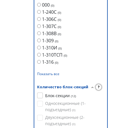
000
(
0
)
1-240С
(
0
)
1-306С
(
0
)
1-307С
(
0
)
1-308В
(
0
)
1-309
(
0
)
1-310И
(
0
)
1-310ТСП
(
0
)
1-316
(
0
)
Показать все
Количество блок-секций
?
Блок-секции
(
12
)
Односекционные (1-
подъездные)
(
0
)
Двухсекционные (2-
подъездные)
(
0
)