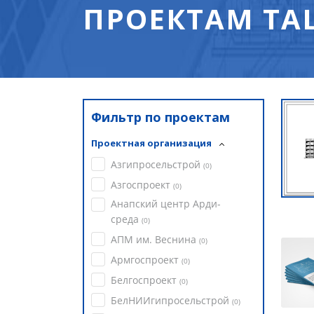
ПРОЕКТАМ ТА
Фильтр по проектам
Проектная организация
Азгипросельстрой
(
0
)
Азгоспроект
(
0
)
Анапский центр Арди-
среда
(
0
)
АПМ им. Веснина
(
0
)
Армгоспроект
(
0
)
Белгоспроект
(
0
)
БелНИИгипросельстрой
(
0
)