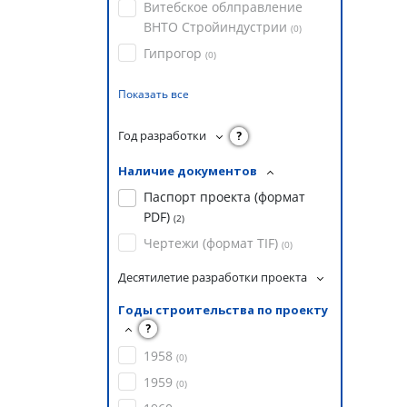
Витебское облправление
ВНТО Стройиндустрии
(
0
)
Гипрогор
(
0
)
Показать все
Год разработки
?
Наличие документов
Паспорт проекта (формат
PDF)
(
2
)
Чертежи (формат TIF)
(
0
)
Десятилетие разработки проекта
Годы строительства по проекту
?
1958
(
0
)
1959
(
0
)