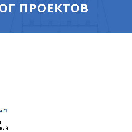
ОГ ПРОЕКТОВ
сп/1
й
нный