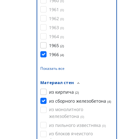
1960
(
0
)
1961
(
0
)
1962
(
0
)
1963
(
0
)
1964
(
0
)
1965
(
2
)
1966
(
4
)
Показать все
Материал стен
из кирпича
(
2
)
из сборного железобетона
(
4
)
из монолитного
железобетона
(
0
)
из пильного известняка
(
0
)
из блоков ячеистого