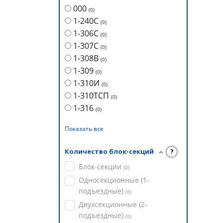
000
(
0
)
1-240С
(
0
)
1-306С
(
0
)
1-307С
(
0
)
1-308В
(
0
)
1-309
(
0
)
1-310И
(
0
)
1-310ТСП
(
0
)
1-316
(
0
)
Показать все
Количество блок-секций
?
Блок-секции
(
0
)
Односекционные (1-
подъездные)
(
0
)
Двухсекционные (2-
подъездные)
(
0
)