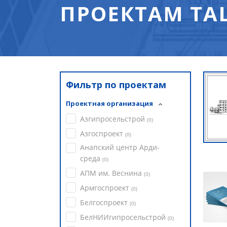
ПРОЕКТАМ ТА
Фильтр по проектам
Проектная организация
Азгипросельстрой
(
0
)
Азгоспроект
(
0
)
Анапский центр Арди-
среда
(
0
)
АПМ им. Веснина
(
0
)
Армгоспроект
(
0
)
Белгоспроект
(
0
)
БелНИИгипросельстрой
(
0
)