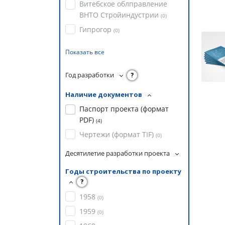
Витебское облправление
ВНТО Стройиндустрии
(
0
)
Гипрогор
(
0
)
Показать все
Год разработки
?
Наличие документов
Паспорт проекта (формат
PDF)
(
4
)
Чертежи (формат TIF)
(
0
)
Десятилетие разработки проекта
Годы строительства по проекту
?
1958
(
0
)
1959
(
0
)