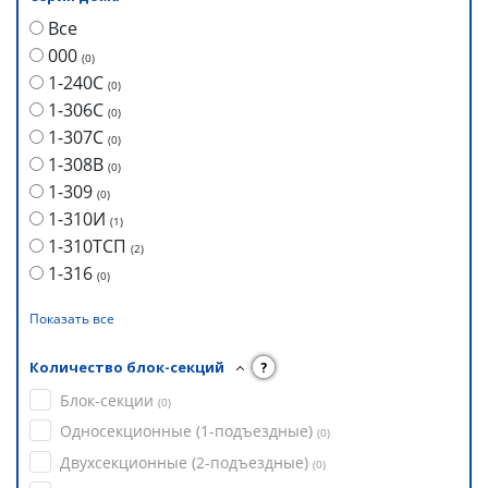
Все
000
(
0
)
1-240С
(
0
)
1-306С
(
0
)
1-307С
(
0
)
1-308В
(
0
)
1-309
(
0
)
1-310И
(
1
)
1-310ТСП
(
2
)
1-316
(
0
)
Показать все
Количество блок-секций
?
Блок-секции
(
0
)
Односекционные (1-подъездные)
(
0
)
Двухсекционные (2-подъездные)
(
0
)