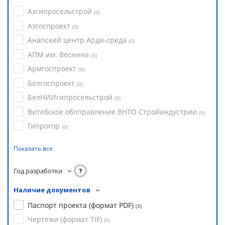
Азгипросельстрой
(
0
)
Азгоспроект
(
0
)
Анапский центр Арди-среда
(
0
)
АПМ им. Веснина
(
0
)
Армгоспроект
(
0
)
Белгоспроект
(
0
)
БелНИИгипросельстрой
(
0
)
Витебское облправление ВНТО Стройиндустрии
(
0
)
Гипрогор
(
0
)
Показать все
Год разработки
?
Наличие документов
Паспорт проекта (формат PDF)
(
3
)
Чертежи (формат TIF)
(
0
)