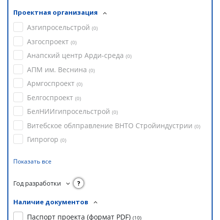
Проектная организация
Азгипросельстрой
(
0
)
Азгоспроект
(
0
)
Анапский центр Арди-среда
(
0
)
АПМ им. Веснина
(
0
)
Армгоспроект
(
0
)
Белгоспроект
(
0
)
БелНИИгипросельстрой
(
0
)
Витебское облправление ВНТО Стройиндустрии
(
0
)
Гипрогор
(
0
)
Показать все
Год разработки
?
Наличие документов
Паспорт проекта (формат PDF)
(
10
)