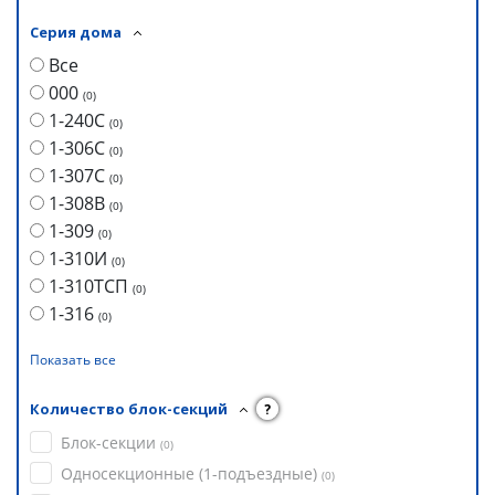
Серия дома
Все
000
(
0
)
1-240С
(
0
)
1-306С
(
0
)
1-307С
(
0
)
1-308В
(
0
)
1-309
(
0
)
1-310И
(
0
)
1-310ТСП
(
0
)
1-316
(
0
)
Показать все
Количество блок-секций
?
Блок-секции
(
0
)
Односекционные (1-подъездные)
(
0
)