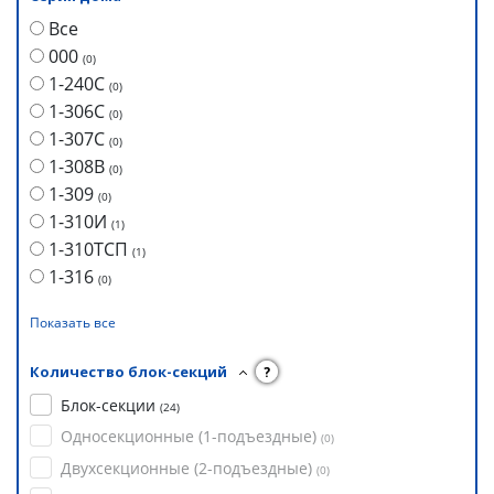
Все
000
(
0
)
1-240С
(
0
)
1-306С
(
0
)
1-307С
(
0
)
1-308В
(
0
)
1-309
(
0
)
1-310И
(
1
)
1-310ТСП
(
1
)
1-316
(
0
)
Показать все
Количество блок-секций
?
Блок-секции
(
24
)
Односекционные (1-подъездные)
(
0
)
Двухсекционные (2-подъездные)
(
0
)