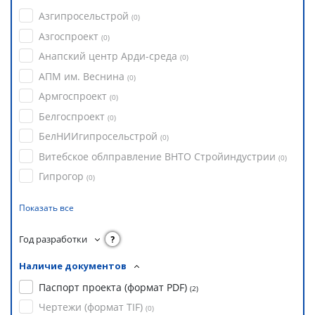
Азгипросельстрой
(
0
)
Азгоспроект
(
0
)
Анапский центр Арди-среда
(
0
)
АПМ им. Веснина
(
0
)
Армгоспроект
(
0
)
Белгоспроект
(
0
)
БелНИИгипросельстрой
(
0
)
Витебское облправление ВНТО Стройиндустрии
(
0
)
Гипрогор
(
0
)
Показать все
Год разработки
?
Наличие документов
Паспорт проекта (формат PDF)
(
2
)
Чертежи (формат TIF)
(
0
)