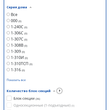
Серия дома
Все
000
(
0
)
1-240С
(
0
)
1-306С
(
0
)
1-307С
(
0
)
1-308В
(
0
)
1-309
(
0
)
1-310И
(
0
)
1-310ТСП
(
0
)
1-316
(
0
)
Показать все
Количество блок-секций
?
Блок-секции
(
36
)
Односекционные (1-подъездные)
(
0
)