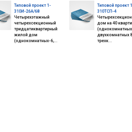
Типовой проект 1-
Типовой проект 1
310И-26А/68
310ТСП-4
Четырехэтажный
Четырехсекцио
четырехсекционный
дом на 40 кварт
тридцатиквартирный
(однокомнатных 
жилой дом
двухкомнатных 8
(однокомнатных-6,...
трехк...