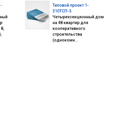
-
Типовой проект 1-
310ТСП-5
нный
Четырехсекционный дом
ир
на 48 квартир для
8,
кооперативного
,
строительства
(однокомн...