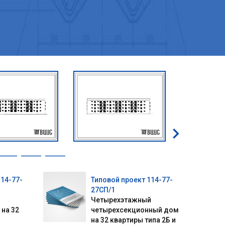
114-77-
Типовой проект 114-77-
27СП/1
Четырехэтажный
на 32
четырехсекционный дом
на 32 квартиры типа 2Б и