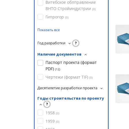
Витебское облправление
ВНТО Стройиндустрии
(
0
)
Гипрогор
(
0
)
Показать все
Год разработки
?
Наличие документов
Паспорт проекта (формат
PDF)
(
12
)
Чертежи (формат TIF)
(
0
)
Десятилетие разработки проекта
Годы строительства по проекту
?
1958
(
0
)
1959
(
0
)