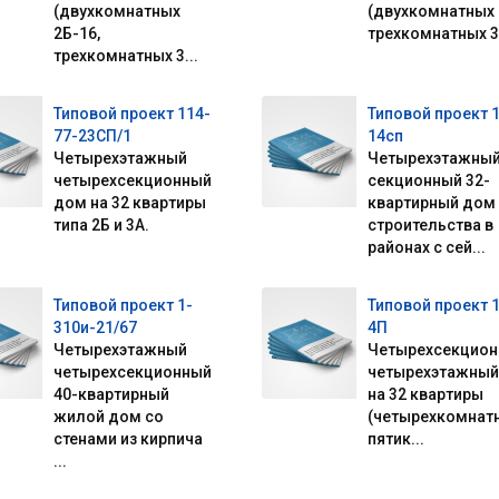
(двухкомнатных
(двухкомнатных 
2Б-16,
трехкомнатных 3.
трехкомнатных 3...
Типовой проект 114-
Типовой проект 
77-23СП/1
14сп
Четырехэтажный
Четырехэтажный
четырехсекционный
секционный 32-
дом на 32 квартиры
квартирный дом
типа 2Б и 3А.
строительства в
районах с сей...
Типовой проект 1-
Типовой проект 
310и-21/67
4П
Четырехэтажный
Четырехсекцио
четырехсекционный
четырехэтажный
40-квартирный
на 32 квартиры
жилой дом со
(четырехкомнатн
стенами из кирпича
пятик...
...