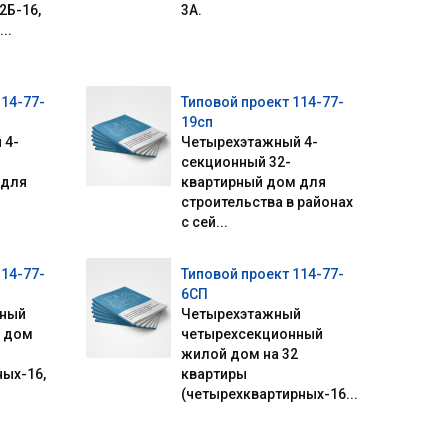
2Б-16,
3А.
..
114-77-
Типовой проект 114-77-
19сп
 4-
Четырехэтажный 4-
секционный 32-
 для
квартирный дом для
строительства в районах
с сей...
114-77-
Типовой проект 114-77-
6СП
нный
Четырехэтажный
 дом
четырехсекционный
жилой дом на 32
ых-16,
квартиры
(четырехквартирных-16...