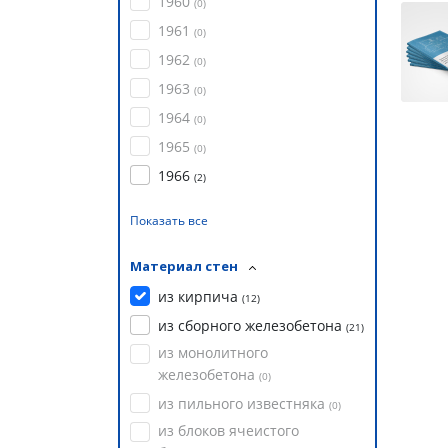
1960
(
0
)
1961
(
0
)
1962
(
0
)
1963
(
0
)
1964
(
0
)
1965
(
0
)
1966
(
2
)
Показать все
Материал стен
из кирпича
(
12
)
из сборного железобетона
(
21
)
из монолитного
железобетона
(
0
)
из пильного известняка
(
0
)
из блоков ячеистого