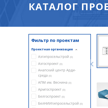
КАТАЛОГ ПРО
Фильтр по проектам
Проектная организация
Азгипросельстрой
(
0
)
Азгоспроект
(
0
)
Анапский центр Арди-
среда
(
0
)
АПМ им. Веснина
(
0
)
Армгоспроект
(
0
)
Белгоспроект
(
0
)
БелНИИгипросельстрой
(
0
)