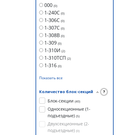
000
(
0
)
1-240С
(
0
)
1-306С
(
0
)
1-307С
(
0
)
1-308В
(
0
)
1-309
(
0
)
1-310И
(
2
)
1-310ТСП
(
2
)
1-316
(
0
)
Показать все
Количество блок-секций
?
Блок-секции
(
40
)
Односекционные (1-
подъездные)
(
5
)
Двухсекционные (2-
подъездные)
(
0
)