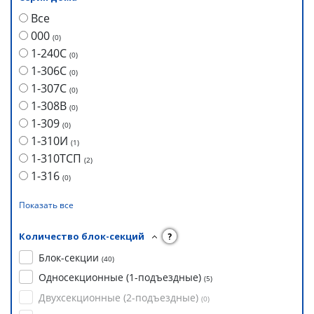
Все
000
(
0
)
1-240С
(
0
)
1-306С
(
0
)
1-307С
(
0
)
1-308В
(
0
)
1-309
(
0
)
1-310И
(
1
)
1-310ТСП
(
2
)
1-316
(
0
)
Показать все
Количество блок-секций
?
Блок-секции
(
40
)
Односекционные (1-подъездные)
(
5
)
Двухсекционные (2-подъездные)
(
0
)