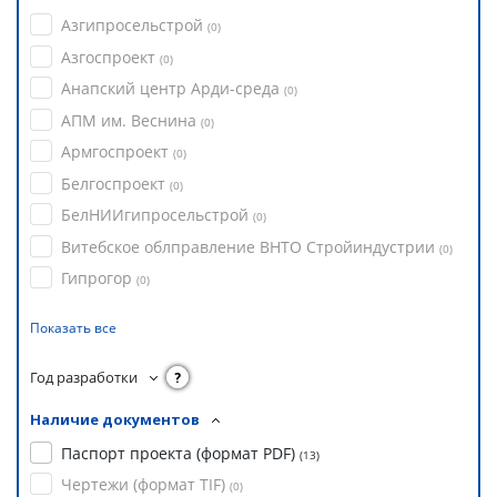
Азгипросельстрой
(
0
)
Азгоспроект
(
0
)
Анапский центр Арди-среда
(
0
)
АПМ им. Веснина
(
0
)
Армгоспроект
(
0
)
Белгоспроект
(
0
)
БелНИИгипросельстрой
(
0
)
Витебское облправление ВНТО Стройиндустрии
(
0
)
Гипрогор
(
0
)
Показать все
Год разработки
?
Наличие документов
Паспорт проекта (формат PDF)
(
13
)
Чертежи (формат TIF)
(
0
)