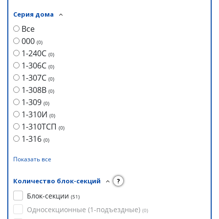
Серия дома
Все
000
(
0
)
1-240С
(
0
)
1-306С
(
0
)
1-307С
(
0
)
1-308В
(
0
)
1-309
(
0
)
1-310И
(
0
)
1-310ТСП
(
0
)
1-316
(
0
)
Показать все
Количество блок-секций
?
Блок-секции
(
51
)
Односекционные (1-подъездные)
(
0
)