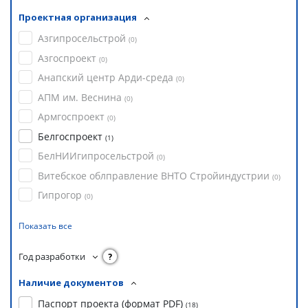
Проектная организация
Азгипросельстрой
(
0
)
Азгоспроект
(
0
)
Анапский центр Арди-среда
(
0
)
АПМ им. Веснина
(
0
)
Армгоспроект
(
0
)
Белгоспроект
(
1
)
БелНИИгипросельстрой
(
0
)
Витебское облправление ВНТО Стройиндустрии
(
0
)
Гипрогор
(
0
)
Показать все
Год разработки
?
Наличие документов
Паспорт проекта (формат PDF)
(
18
)