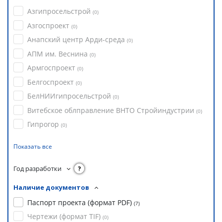
Азгипросельстрой
(
0
)
Азгоспроект
(
0
)
Анапский центр Арди-среда
(
0
)
АПМ им. Веснина
(
0
)
Армгоспроект
(
0
)
Белгоспроект
(
0
)
БелНИИгипросельстрой
(
0
)
Витебское облправление ВНТО Стройиндустрии
(
0
)
Гипрогор
(
0
)
Показать все
Год разработки
?
Наличие документов
Паспорт проекта (формат PDF)
(
7
)
Чертежи (формат TIF)
(
0
)