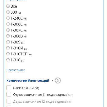
Все
000
(
0
)
1-240С
(
0
)
1-306С
(
0
)
1-307С
(
0
)
1-308В
(
0
)
1-309
(
0
)
1-310И
(
0
)
1-310ТСП
(
0
)
1-316
(
0
)
Показать все
Количество блок-секций
?
Блок-секции
(
37
)
Односекционные (1-подъездные)
(
7
)
Двухсекционные (2-подъездные)
(
0
)