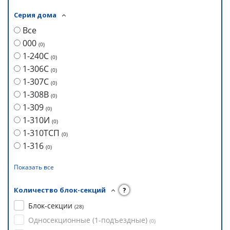
Серия дома
Все
000
(
0
)
1-240С
(
0
)
1-306С
(
0
)
1-307С
(
0
)
1-308В
(
0
)
1-309
(
0
)
1-310И
(
0
)
1-310ТСП
(
0
)
1-316
(
0
)
Показать все
Количество блок-секций
?
Блок-секции
(
28
)
Односекционные (1-подъездные)
(
0
)