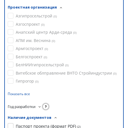
Проектная организация
Азгипросельстрой
(
0
)
Азгоспроект
(
0
)
Анапский центр Арди-среда
(
0
)
АПМ им. Веснина
(
0
)
Армгоспроект
(
0
)
Белгоспроект
(
0
)
БелНИИгипросельстрой
(
0
)
Витебское облправление ВНТО Стройиндустрии
(
0
)
Гипрогор
(
0
)
Показать все
Год разработки
?
Наличие документов
Паспорт проекта (формат PDF)
(
2
)