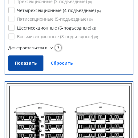
Трехсекционные (3-подъездные)
(
0
)
Четырехсекционные (4-подъездные)
(
6
)
Пятисекционные (5-подъездные)
(
0
)
Шестисекционные (6-подъездные)
(
2
)
Восьмисекционные (8-подъездные)
(
0
)
Для строительства в
?