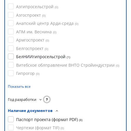
Азгипросельстрой
(
0
)
Азгоспроект
(
0
)
Анапский центр Арди-среда
(
0
)
АПМ им. Веснина
(
0
)
Армгоспроект
(
0
)
Белгоспроект
(
0
)
БелНИИгипросельстрой
(
1
)
Витебское облправление ВНТО Стройиндустрии
(
0
)
Гипрогор
(
0
)
Показать все
Год разработки
?
Наличие документов
Паспорт проекта (формат PDF)
(
8
)
Чертежи (формат TIF)
(
0
)