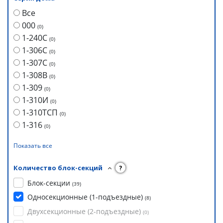
Все
000
(
0
)
1-240С
(
0
)
1-306С
(
0
)
1-307С
(
0
)
1-308В
(
0
)
1-309
(
0
)
1-310И
(
0
)
1-310ТСП
(
0
)
1-316
(
0
)
Показать все
Количество блок-секций
?
Блок-секции
(
39
)
Односекционные (1-подъездные)
(
8
)
Двухсекционные (2-подъездные)
(
0
)