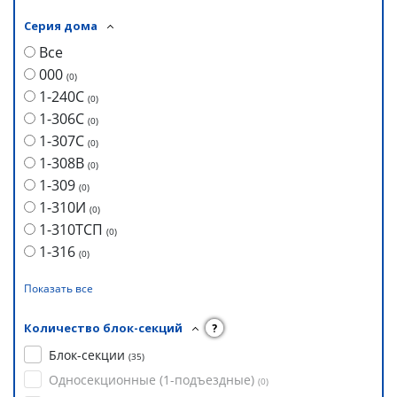
Серия дома
Все
000
(
0
)
1-240С
(
0
)
1-306С
(
0
)
1-307С
(
0
)
1-308В
(
0
)
1-309
(
0
)
1-310И
(
0
)
1-310ТСП
(
0
)
1-316
(
0
)
Показать все
Количество блок-секций
?
Блок-секции
(
35
)
Односекционные (1-подъездные)
(
0
)