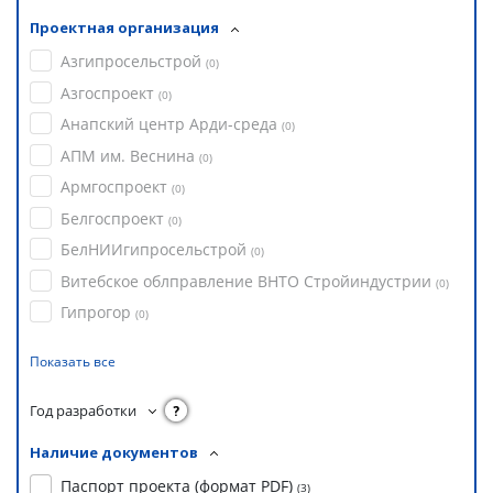
Проектная организация
Азгипросельстрой
(
0
)
Азгоспроект
(
0
)
Анапский центр Арди-среда
(
0
)
АПМ им. Веснина
(
0
)
Армгоспроект
(
0
)
Белгоспроект
(
0
)
БелНИИгипросельстрой
(
0
)
Витебское облправление ВНТО Стройиндустрии
(
0
)
Гипрогор
(
0
)
Показать все
Год разработки
?
Наличие документов
Паспорт проекта (формат PDF)
(
3
)