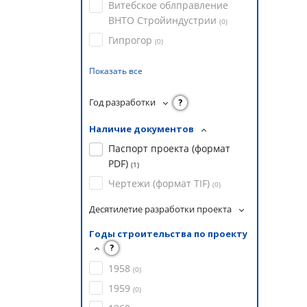
Витебское облправление
ВНТО Стройиндустрии
(
0
)
Гипрогор
(
0
)
Показать все
Год разработки
?
Наличие документов
Паспорт проекта (формат
PDF)
(
1
)
Чертежи (формат TIF)
(
0
)
Десятилетие разработки проекта
Годы строительства по проекту
?
1958
(
0
)
1959
(
0
)