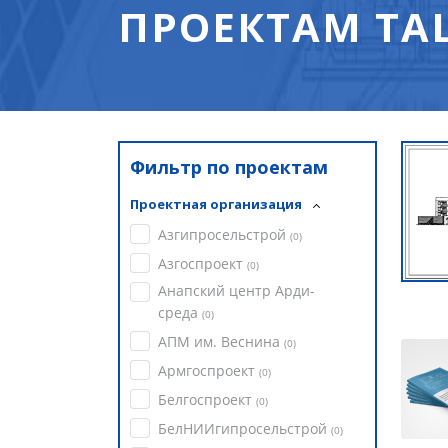
ПРОЕКТАМ ТА
Фильтр по проектам
Проектная организация
Азгипросельстрой
(
0
)
Азгоспроект
(
0
)
Анапский центр Арди-
среда
(
0
)
АПМ им. Веснина
(
0
)
Армгоспроект
(
0
)
Белгоспроект
(
0
)
БелНИИгипросельстрой
(
0
)