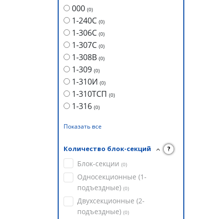
000
(
0
)
1-240С
(
0
)
1-306С
(
0
)
1-307С
(
0
)
1-308В
(
0
)
1-309
(
0
)
1-310И
(
0
)
1-310ТСП
(
0
)
1-316
(
0
)
Показать все
Количество блок-секций
?
Блок-секции
(
0
)
Односекционные (1-
подъездные)
(
0
)
Двухсекционные (2-
подъездные)
(
0
)