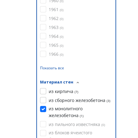
1960
(
0
)
1961
(
0
)
1962
(
0
)
1963
(
0
)
1964
(
0
)
1965
(
0
)
1966
(
0
)
Показать все
Материал стен
из кирпича
(
7
)
из сборного железобетона
(
3
)
из монолитного
железобетона
(
1
)
из пильного известняка
(
0
)
из блоков ячеистого