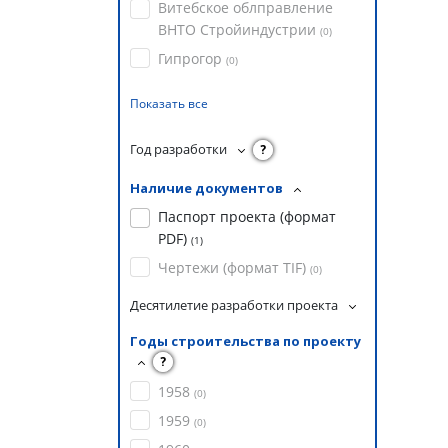
Витебское облправление
ВНТО Стройиндустрии
(
0
)
Гипрогор
(
0
)
Показать все
Год разработки
?
Наличие документов
Паспорт проекта (формат
PDF)
(
1
)
Чертежи (формат TIF)
(
0
)
Десятилетие разработки проекта
Годы строительства по проекту
?
1958
(
0
)
1959
(
0
)