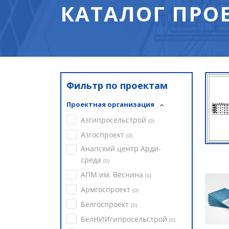
КАТАЛОГ ПРО
Фильтр по проектам
Проектная организация
Азгипросельстрой
(
0
)
Азгоспроект
(
0
)
Анапский центр Арди-
среда
(
0
)
АПМ им. Веснина
(
0
)
Армгоспроект
(
0
)
Белгоспроект
(
0
)
БелНИИгипросельстрой
(
0
)