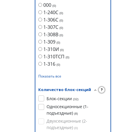
000
(
0
)
1-240С
(
0
)
1-306С
(
0
)
1-307С
(
0
)
1-308В
(
0
)
1-309
(
0
)
1-310И
(
0
)
1-310ТСП
(
0
)
1-316
(
0
)
Показать все
Количество блок-секций
?
Блок-секции
(
32
)
Односекционные (1-
подъездные)
(
8
)
Двухсекционные (2-
подъездные)
(
0
)