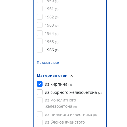
1960
(
0
)
1961
(
0
)
1962
(
0
)
1963
(
0
)
1964
(
0
)
1965
(
0
)
1966
(
2
)
Показать все
Материал стен
из кирпича
(
1
)
из сборного железобетона
(
2
)
из монолитного
железобетона
(
0
)
из пильного известняка
(
0
)
из блоков ячеистого