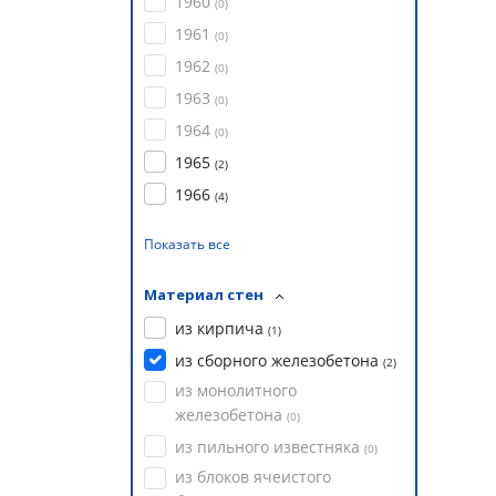
1960
(
0
)
1961
(
0
)
1962
(
0
)
1963
(
0
)
1964
(
0
)
1965
(
2
)
1966
(
4
)
Показать все
Материал стен
из кирпича
(
1
)
из сборного железобетона
(
2
)
из монолитного
железобетона
(
0
)
из пильного известняка
(
0
)
из блоков ячеистого