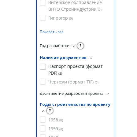
Витебское облправление
ВНТО Стройиндустрии
(
0
)
Гипрогор
(
0
)
Показать все
Год разработки
?
Наличие документов
Паспорт проекта (формат
PDF)
(
2
)
Чертежи (формат TIF)
(
0
)
Десятилетие разработки проекта
Годы строительства по проекту
?
1958
(
0
)
1959
(
0
)