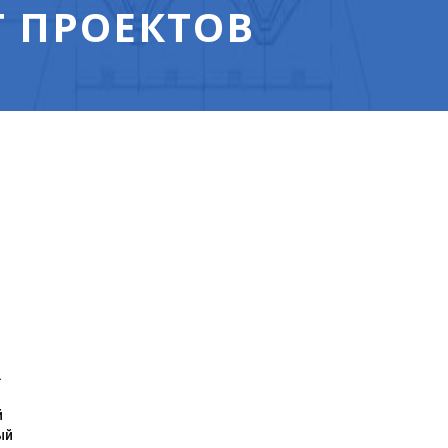
 ПРОЕКТОВ
2
й
ый