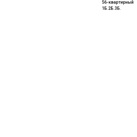
56-квартирный
1Б.2Б.3Б.