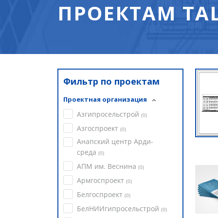
ПРОЕКТАМ ТА
Фильтр по проектам
Проектная организация
Азгипросельстрой
(
0
)
Азгоспроект
(
0
)
Анапский центр Арди-
среда
(
0
)
АПМ им. Веснина
(
0
)
Армгоспроект
(
0
)
Белгоспроект
(
0
)
БелНИИгипросельстрой
(
0
)