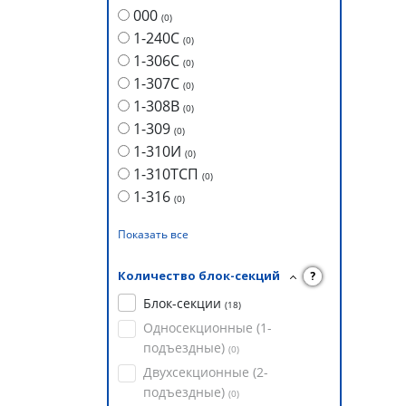
000
(
0
)
1-240С
(
0
)
1-306С
(
0
)
1-307С
(
0
)
1-308В
(
0
)
1-309
(
0
)
1-310И
(
0
)
1-310ТСП
(
0
)
1-316
(
0
)
Показать все
Количество блок-секций
?
Блок-секции
(
18
)
Односекционные (1-
подъездные)
(
0
)
Двухсекционные (2-
подъездные)
(
0
)