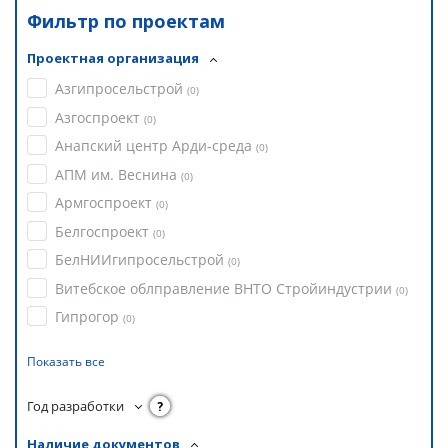
Фильтр по проектам
Проектная организация
Азгипросельстрой
(
0
)
Азгоспроект
(
0
)
Анапский центр Арди-среда
(
0
)
АПМ им. Веснина
(
0
)
Армгоспроект
(
0
)
Белгоспроект
(
0
)
БелНИИгипросельстрой
(
0
)
Витебское облправление ВНТО Стройиндустрии
(
0
)
Гипрогор
(
0
)
Показать все
Год разработки
?
Наличие документов