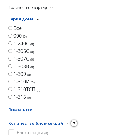
Количество квартир
Серия дома
Все
000
(
0
)
1-240С
(
0
)
1-306С
(
0
)
1-307С
(
0
)
1-308В
(
0
)
1-309
(
0
)
1-310И
(
0
)
1-310ТСП
(
0
)
1-316
(
0
)
Показать все
Количество блок-секций
?
Блок-секции
(
0
)