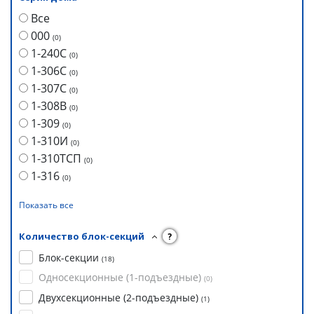
Все
000
(
0
)
1-240С
(
0
)
1-306С
(
0
)
1-307С
(
0
)
1-308В
(
0
)
1-309
(
0
)
1-310И
(
0
)
1-310ТСП
(
0
)
1-316
(
0
)
Показать все
Количество блок-секций
?
Блок-секции
(
18
)
Односекционные (1-подъездные)
(
0
)
Двухсекционные (2-подъездные)
(
1
)