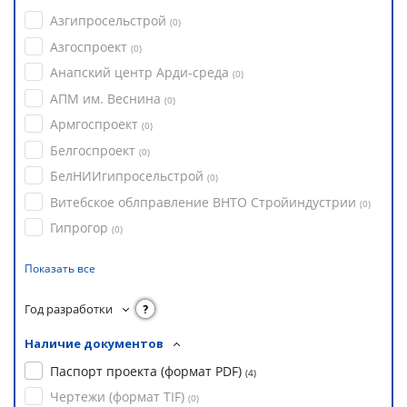
Азгипросельстрой
(
0
)
Азгоспроект
(
0
)
Анапский центр Арди-среда
(
0
)
АПМ им. Веснина
(
0
)
Армгоспроект
(
0
)
Белгоспроект
(
0
)
БелНИИгипросельстрой
(
0
)
Витебское облправление ВНТО Стройиндустрии
(
0
)
Гипрогор
(
0
)
Показать все
Год разработки
?
Наличие документов
Паспорт проекта (формат PDF)
(
4
)
Чертежи (формат TIF)
(
0
)