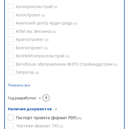
Азгипросельстрой
(
0
)
Азгоспроект
(
0
)
Анапский центр Арди-среда
(
0
)
АПМ им. Веснина
(
0
)
Армгоспроект
(
0
)
Белгоспроект
(
0
)
БелНИИгипросельстрой
(
0
)
Витебское облправление ВНТО Стройиндустрии
(
0
)
Гипрогор
(
0
)
Показать все
Год разработки
?
Наличие документов
Паспорт проекта (формат PDF)
(
1
)
Чертежи (формат TIF)
(
0
)