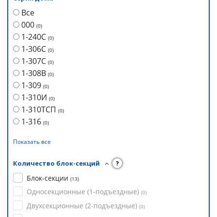
Все
000
(
0
)
1-240С
(
0
)
1-306С
(
0
)
1-307С
(
0
)
1-308В
(
0
)
1-309
(
0
)
1-310И
(
0
)
1-310ТСП
(
0
)
1-316
(
0
)
Показать все
Количество блок-секций
?
Блок-секции
(
13
)
Односекционные (1-подъездные)
(
0
)
Двухсекционные (2-подъездные)
(
0
)