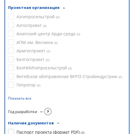
Проектная организация
Азгипросельстрой
(
0
)
Азгоспроект
(
0
)
Анапский центр Арди-среда
(
0
)
АПМ им. Веснина
(
0
)
Армгоспроект
(
0
)
Белгоспроект
(
0
)
БелНИИгипросельстрой
(
0
)
Витебское облправление ВНТО Стройиндустрии
(
0
)
Гипрогор
(
0
)
Показать все
Год разработки
?
Наличие документов
Паспорт проекта (формат PDF)
(
3
)