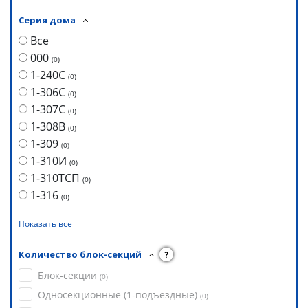
Серия дома
Все
000
(
0
)
1-240С
(
0
)
1-306С
(
0
)
1-307С
(
0
)
1-308В
(
0
)
1-309
(
0
)
1-310И
(
0
)
1-310ТСП
(
0
)
1-316
(
0
)
Показать все
Количество блок-секций
?
Блок-секции
(
0
)
Односекционные (1-подъездные)
(
0
)