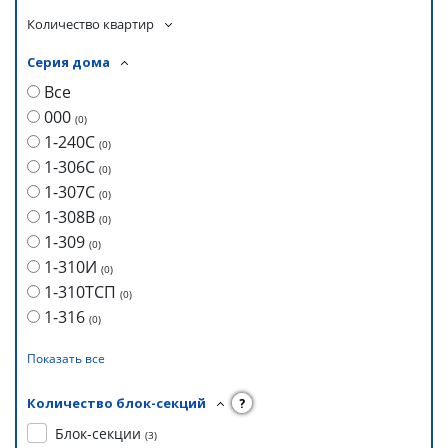
Количество квартир
Серия дома
Все
000
(
0
)
1-240С
(
0
)
1-306С
(
0
)
1-307С
(
0
)
1-308В
(
0
)
1-309
(
0
)
1-310И
(
0
)
1-310ТСП
(
0
)
1-316
(
0
)
Показать все
Количество блок-секций
?
Блок-секции
(
3
)