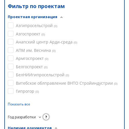
Фильтр по проектам
Проектная организация
Азгипросельстрой
(
0
)
Азгоспроект
(
0
)
Анапский центр Арди-среда
(
0
)
АПМ им. Веснина
(
0
)
Армгоспроект
(
0
)
Белгоспроект
(
0
)
БелНИИгипросельстрой
(
0
)
Витебское облправление ВНТО Стройиндустрии
(
0
)
Гипрогор
(
0
)
Показать все
Год разработки
?
Наличие документов