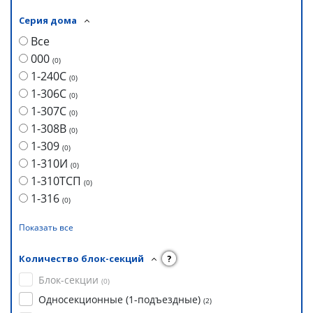
Серия дома
Все
000
(
0
)
1-240С
(
0
)
1-306С
(
0
)
1-307С
(
0
)
1-308В
(
0
)
1-309
(
0
)
1-310И
(
0
)
1-310ТСП
(
0
)
1-316
(
0
)
Показать все
Количество блок-секций
?
Блок-секции
(
0
)
Односекционные (1-подъездные)
(
2
)