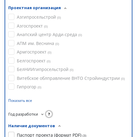
Проектная организация
Азгипросельстрой
(
0
)
Азгоспроект
(
0
)
Анапский центр Арди-среда
(
0
)
АПМ им. Веснина
(
0
)
Армгоспроект
(
0
)
Белгоспроект
(
0
)
БелНИИгипросельстрой
(
0
)
Витебское облправление ВНТО Стройиндустрии
(
0
)
Гипрогор
(
0
)
Показать все
Год разработки
?
Наличие документов
Паспорт проекта (формат PDF)
(
3
)