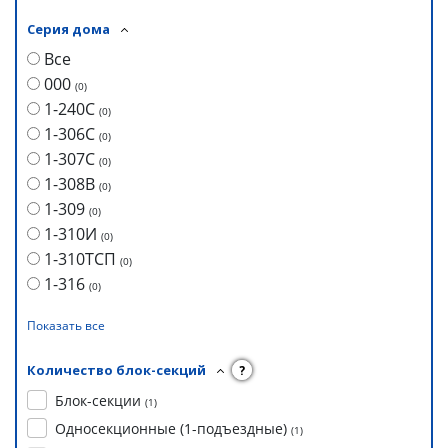
Серия дома
Все
000
(
0
)
1-240С
(
0
)
1-306С
(
0
)
1-307С
(
0
)
1-308В
(
0
)
1-309
(
0
)
1-310И
(
0
)
1-310ТСП
(
0
)
1-316
(
0
)
Показать все
Количество блок-секций
?
Блок-секции
(
1
)
Односекционные (1-подъездные)
(
1
)