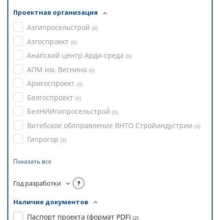
Проектная организация
Азгипросельстрой
(
0
)
Азгоспроект
(
0
)
Анапский центр Арди-среда
(
0
)
АПМ им. Веснина
(
0
)
Армгоспроект
(
0
)
Белгоспроект
(
0
)
БелНИИгипросельстрой
(
0
)
Витебское облправление ВНТО Стройиндустрии
(
0
)
Гипрогор
(
0
)
Показать все
Год разработки
?
Наличие документов
Паспорт проекта (формат PDF)
(
2
)