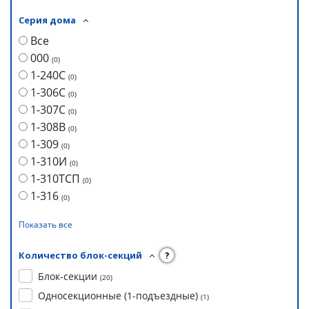
Серия дома
Все
000
(
0
)
1-240С
(
0
)
1-306С
(
0
)
1-307С
(
0
)
1-308В
(
0
)
1-309
(
0
)
1-310И
(
0
)
1-310ТСП
(
0
)
1-316
(
0
)
Показать все
Количество блок-секций
?
Блок-секции
(
20
)
Односекционные (1-подъездные)
(
1
)