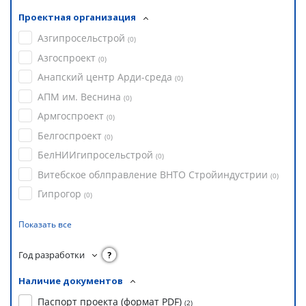
Проектная организация
Азгипросельстрой
(
0
)
Азгоспроект
(
0
)
Анапский центр Арди-среда
(
0
)
АПМ им. Веснина
(
0
)
Армгоспроект
(
0
)
Белгоспроект
(
0
)
БелНИИгипросельстрой
(
0
)
Витебское облправление ВНТО Стройиндустрии
(
0
)
Гипрогор
(
0
)
Показать все
Год разработки
?
Наличие документов
Паспорт проекта (формат PDF)
(
2
)