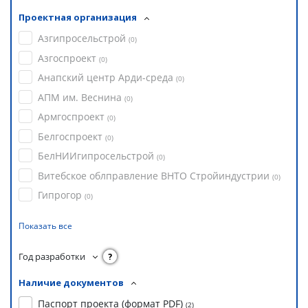
Проектная организация
Азгипросельстрой
(
0
)
Азгоспроект
(
0
)
Анапский центр Арди-среда
(
0
)
АПМ им. Веснина
(
0
)
Армгоспроект
(
0
)
Белгоспроект
(
0
)
БелНИИгипросельстрой
(
0
)
Витебское облправление ВНТО Стройиндустрии
(
0
)
Гипрогор
(
0
)
Показать все
Год разработки
?
Наличие документов
Паспорт проекта (формат PDF)
(
2
)