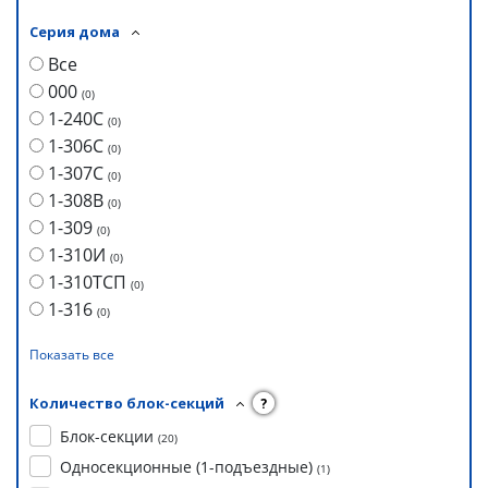
Серия дома
Все
000
(
0
)
1-240С
(
0
)
1-306С
(
0
)
1-307С
(
0
)
1-308В
(
0
)
1-309
(
0
)
1-310И
(
0
)
1-310ТСП
(
0
)
1-316
(
0
)
Показать все
Количество блок-секций
?
Блок-секции
(
20
)
Односекционные (1-подъездные)
(
1
)