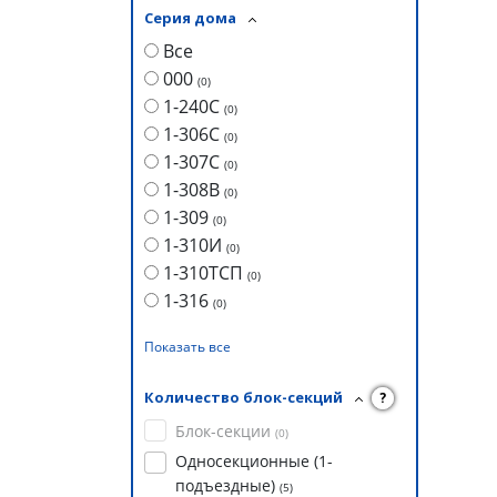
Серия дома
Все
000
(
0
)
1-240С
(
0
)
1-306С
(
0
)
1-307С
(
0
)
1-308В
(
0
)
1-309
(
0
)
1-310И
(
0
)
1-310ТСП
(
0
)
1-316
(
0
)
Показать все
Количество блок-секций
?
Блок-секции
(
0
)
Односекционные (1-
подъездные)
(
5
)