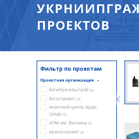
УКРНИИПГРАЖ
ПРОЕКТОВ
Фильтр по проектам
Проектная организация
Азгипросельстрой
(
0
)
Азгоспроект
(
0
)
Анапский центр Арди-
среда
(
0
)
АПМ им. Веснина
(
0
)
Армгоспроект
(
0
)