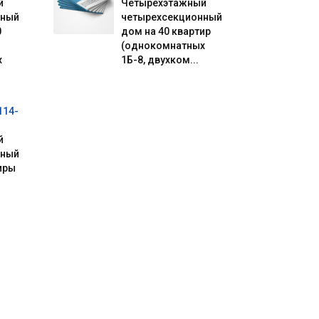
й
Четырехэтажный
нный
четырехсекционный
0
дом на 40 квартир
(однокомнатных
х
1Б-8, двухком...
114-
й
нный
иры