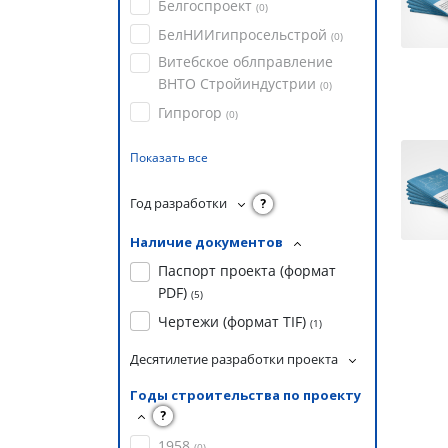
Белгоспроект
(
0
)
БелНИИгипросельстрой
(
0
)
Витебское облправление
ВНТО Стройиндустрии
(
0
)
Гипрогор
(
0
)
Показать все
Год разработки
?
Наличие документов
Паспорт проекта (формат
PDF)
(
5
)
Чертежи (формат TIF)
(
1
)
Десятилетие разработки проекта
Годы строительства по проекту
?
1958
(
0
)