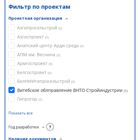
Фильтр по проектам
Проектная организация
Азгипросельстрой
(
0
)
Азгоспроект
(
0
)
Анапский центр Арди-среда
(
0
)
АПМ им. Веснина
(
0
)
Армгоспроект
(
0
)
Белгоспроект
(
0
)
БелНИИгипросельстрой
(
0
)
Витебское облправление ВНТО Стройиндустрии
(
1
)
Гипрогор
(
0
)
Показать все
Год разработки
?
Наличие документов