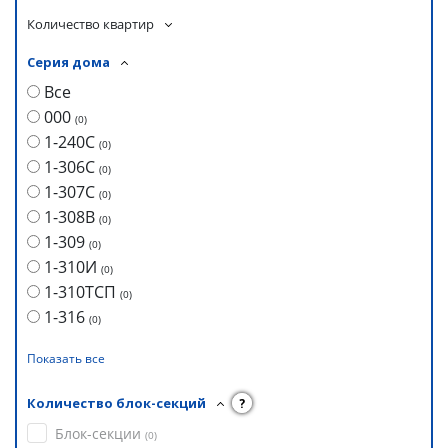
Количество квартир
Серия дома
Все
000
(
0
)
1-240С
(
0
)
1-306С
(
0
)
1-307С
(
0
)
1-308В
(
0
)
1-309
(
0
)
1-310И
(
0
)
1-310ТСП
(
0
)
1-316
(
0
)
Показать все
Количество блок-секций
?
Блок-секции
(
0
)