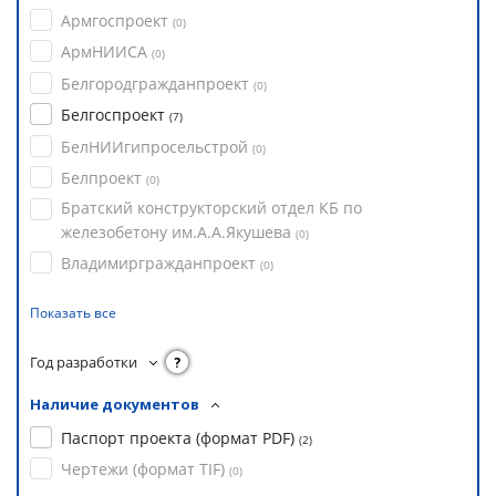
Армгоспроект
(
0
)
АрмНИИСА
(
0
)
Белгородгражданпроект
(
0
)
Белгоспроект
(
7
)
БелНИИгипросельстрой
(
0
)
Белпроект
(
0
)
Братский конструкторский отдел КБ по
железобетону им.А.А.Якушева
(
0
)
Владимиргражданпроект
(
0
)
Показать все
Год разработки
?
Наличие документов
Паспорт проекта (формат PDF)
(
2
)
Чертежи (формат TIF)
(
0
)