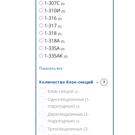
1-307С
(
0
)
1-310И
(
0
)
1-316
(
0
)
1-317
(
0
)
1-318
(
0
)
1-318А
(
0
)
1-335А
(
0
)
1-335АК
(
0
)
Показать все
Количество блок-секций
?
Блок-секции
(
0
)
Односекционные (1-
подъездные)
(
0
)
Двухсекционные (2-
подъездные)
(
0
)
Трехсекционные (3-