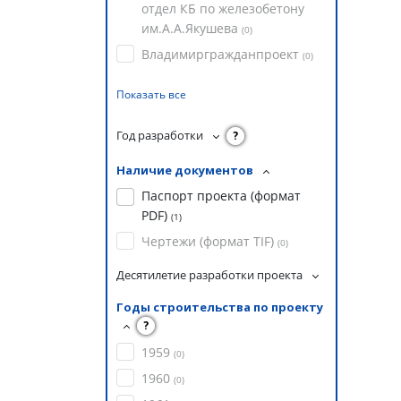
отдел КБ по железобетону
им.А.А.Якушева
(
0
)
Владимиргражданпроект
(
0
)
Показать все
Год разработки
?
Наличие документов
Паспорт проекта (формат
PDF)
(
1
)
Чертежи (формат TIF)
(
0
)
Десятилетие разработки проекта
Годы строительства по проекту
?
1959
(
0
)
1960
(
0
)