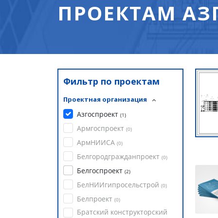
ПРОЕКТАМ АЗ
Фильтр по проектам
Проектная организация
Азгоспроект
(
1
)
Армгоспроект
(
0
)
АрмНИИСА
(
0
)
Белгородгражданпроект
(
0
)
Белгоспроект
(
2
)
БелНИИгипросельстрой
(
0
)
Белпроект
(
0
)
Братский конструкторский