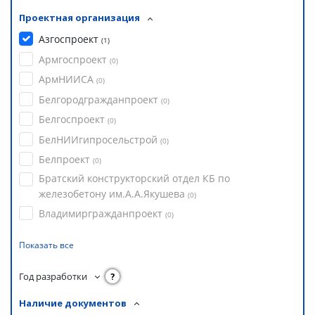
Проектная организация
Азгоспроект
(
1
)
Армгоспроект
(
0
)
АрмНИИСА
(
0
)
Белгородгражданпроект
(
0
)
Белгоспроект
(
0
)
БелНИИгипросельстрой
(
0
)
Белпроект
(
0
)
Братский конструкторский отдел КБ по
железобетону им.А.А.Якушева
(
0
)
Владимиргражданпроект
(
0
)
Показать все
Год разработки
?
Наличие документов