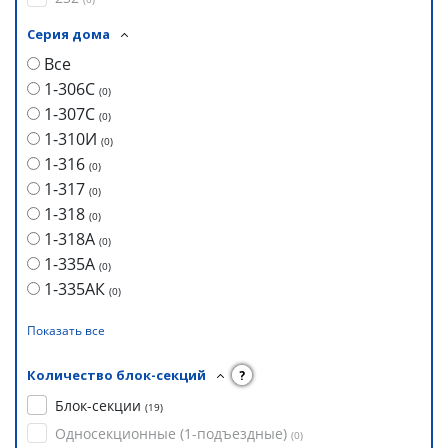
Серия дома
Все
1-306С
(
0
)
1-307С
(
0
)
1-310И
(
0
)
1-316
(
0
)
1-317
(
0
)
1-318
(
0
)
1-318А
(
0
)
1-335А
(
0
)
1-335АК
(
0
)
Показать все
Количество блок-секций
?
Блок-секции
(
19
)
Односекционные (1-подъездные)
(
0
)