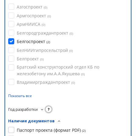
Азгоспроект
(
0
)
Армгоспроект
(
0
)
АрмНИИСА
(
0
)
Белгородгражданпроект
(
0
)
Белгоспроект
(
2
)
БелНИИгипросельстрой
(
0
)
Белпроект
(
0
)
Братский конструкторский отдел КБ по
железобетону им.А.А.Якушева
(
0
)
Владимиргражданпроект
(
0
)
Показать все
Год разработки
?
Наличие документов
Паспорт проекта (формат PDF)
(
2
)