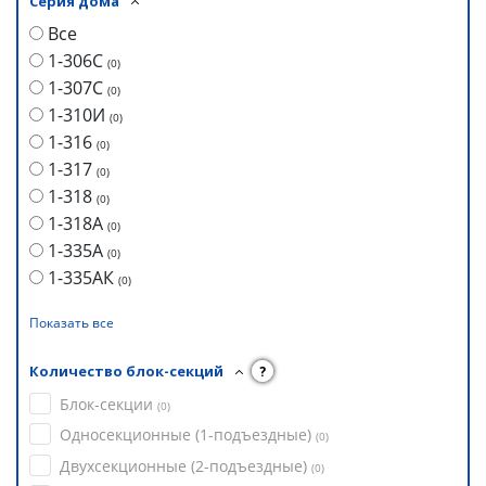
Серия дома
Все
1-306С
(
0
)
1-307С
(
0
)
1-310И
(
0
)
1-316
(
0
)
1-317
(
0
)
1-318
(
0
)
1-318А
(
0
)
1-335А
(
0
)
1-335АК
(
0
)
Показать все
Количество блок-секций
?
Блок-секции
(
0
)
Односекционные (1-подъездные)
(
0
)
Двухсекционные (2-подъездные)
(
0
)