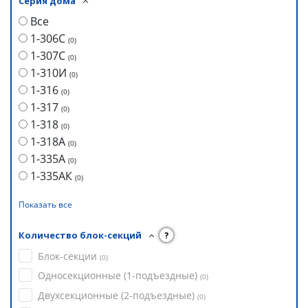
Серия дома
Все
1-306С
(
0
)
1-307С
(
0
)
1-310И
(
0
)
1-316
(
0
)
1-317
(
0
)
1-318
(
0
)
1-318А
(
0
)
1-335А
(
0
)
1-335АК
(
0
)
Показать все
Количество блок-секций
?
Блок-секции
(
0
)
Односекционные (1-подъездные)
(
0
)
Двухсекционные (2-подъездные)
(
0
)