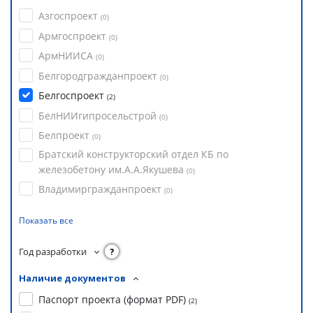
Азгоспроект
(
0
)
Армгоспроект
(
0
)
АрмНИИСА
(
0
)
Белгородгражданпроект
(
0
)
Белгоспроект
(
2
)
БелНИИгипросельстрой
(
0
)
Белпроект
(
0
)
Братский конструкторский отдел КБ по
железобетону им.А.А.Якушева
(
0
)
Владимиргражданпроект
(
0
)
Показать все
Год разработки
?
Наличие документов
Паспорт проекта (формат PDF)
(
2
)