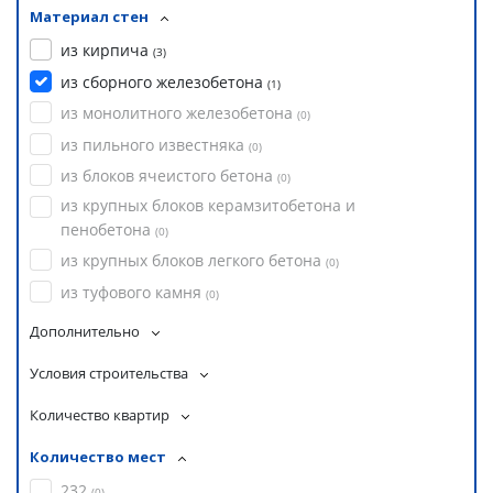
Материал стен
из кирпича
(
3
)
из сборного железобетона
(
1
)
из монолитного железобетона
(
0
)
из пильного известняка
(
0
)
из блоков ячеистого бетона
(
0
)
из крупных блоков керамзитобетона и
пенобетона
(
0
)
из крупных блоков легкого бетона
(
0
)
из туфового камня
(
0
)
Дополнительно
Условия строительства
Количество квартир
Количество мест
232
(
0
)