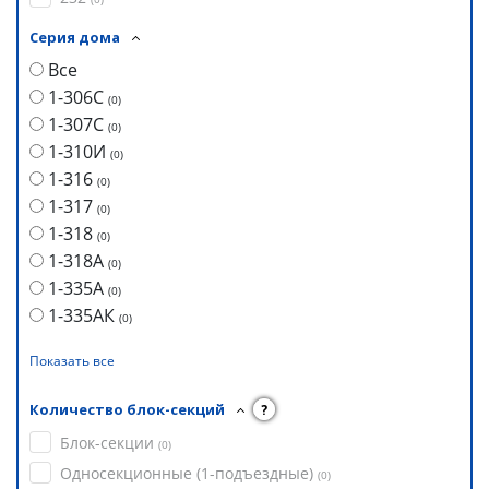
Серия дома
Все
1-306С
(
0
)
1-307С
(
0
)
1-310И
(
0
)
1-316
(
0
)
1-317
(
0
)
1-318
(
0
)
1-318А
(
0
)
1-335А
(
0
)
1-335АК
(
0
)
Показать все
Количество блок-секций
?
Блок-секции
(
0
)
Односекционные (1-подъездные)
(
0
)