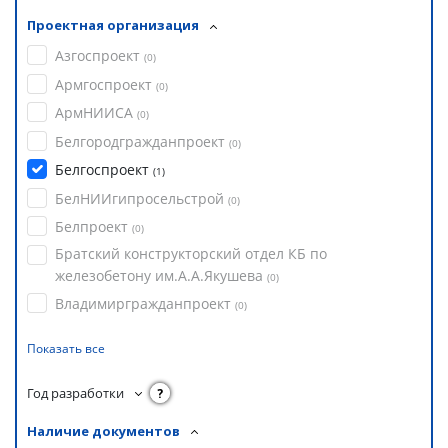
Проектная организация
Азгоспроект
(
0
)
Армгоспроект
(
0
)
АрмНИИСА
(
0
)
Белгородгражданпроект
(
0
)
Белгоспроект
(
1
)
БелНИИгипросельстрой
(
0
)
Белпроект
(
0
)
Братский конструкторский отдел КБ по
железобетону им.А.А.Якушева
(
0
)
Владимиргражданпроект
(
0
)
Показать все
Год разработки
?
Наличие документов