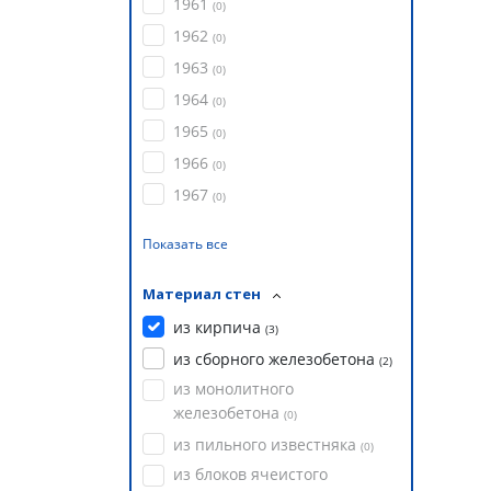
1961
(
0
)
1962
(
0
)
1963
(
0
)
1964
(
0
)
1965
(
0
)
1966
(
0
)
1967
(
0
)
Показать все
Материал стен
из кирпича
(
3
)
из сборного железобетона
(
2
)
из монолитного
железобетона
(
0
)
из пильного известняка
(
0
)
из блоков ячеистого