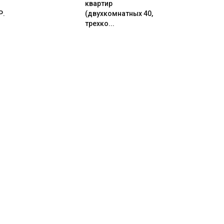
квартир
Р.
(двухкомнатных 40,
трехко...