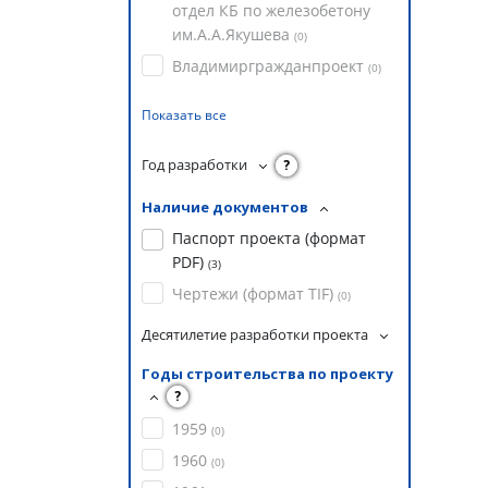
отдел КБ по железобетону
им.А.А.Якушева
(
0
)
Владимиргражданпроект
(
0
)
Показать все
Год разработки
?
Наличие документов
Паспорт проекта (формат
PDF)
(
3
)
Чертежи (формат TIF)
(
0
)
Десятилетие разработки проекта
Годы строительства по проекту
?
1959
(
0
)
1960
(
0
)