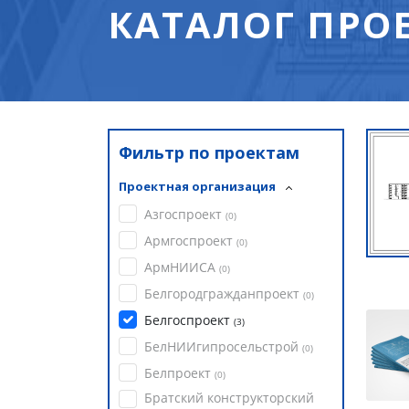
КАТАЛОГ ПРО
Фильтр по проектам
Проектная организация
Азгоспроект
(
0
)
Армгоспроект
(
0
)
АрмНИИСА
(
0
)
Белгородгражданпроект
(
0
)
Белгоспроект
(
3
)
БелНИИгипросельстрой
(
0
)
Белпроект
(
0
)
Братский конструкторский