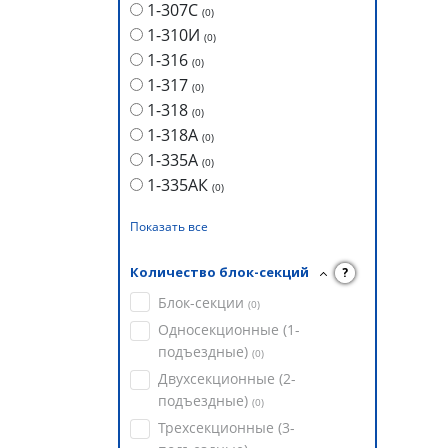
1-307С
(
0
)
1-310И
(
0
)
1-316
(
0
)
1-317
(
0
)
1-318
(
0
)
1-318А
(
0
)
1-335А
(
0
)
1-335АК
(
0
)
Показать все
Количество блок-секций
?
Блок-секции
(
0
)
Односекционные (1-
подъездные)
(
0
)
Двухсекционные (2-
подъездные)
(
0
)
Трехсекционные (3-