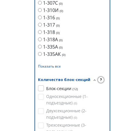
1-307С
(
0
)
1-310И
(
0
)
1-316
(
0
)
1-317
(
0
)
1-318
(
0
)
1-318А
(
0
)
1-335А
(
0
)
1-335АК
(
0
)
Показать все
Количество блок-секций
?
Блок-секции
(
12
)
Односекционные (1-
подъездные)
(
0
)
Двухсекционные (2-
подъездные)
(
0
)
Трехсекционные (3-