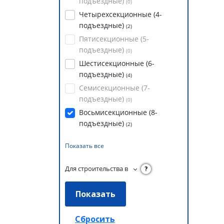
подъездные)
(
0
)
Четырехсекционные (4-
подъездные)
(
2
)
Пятисекционные (5-
подъездные)
(
0
)
Шестисекционные (6-
подъездные)
(
4
)
Семисекционные (7-
подъездные)
(
0
)
Восьмисекционные (8-
подъездные)
(
2
)
Показать все
Для строительства в
?