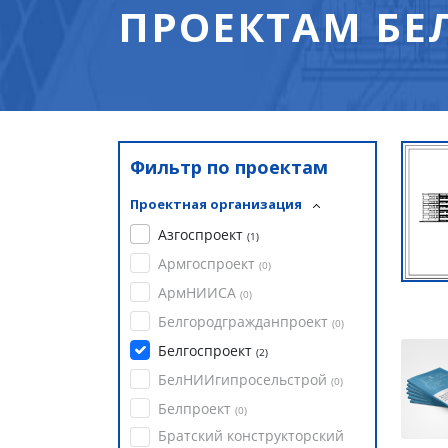
ПРОЕКТАМ БЕ
Фильтр по проектам
Проектная организация
Азгоспроект
(
1
)
Армгоспроект
(
0
)
АрмНИИСА
(
0
)
Белгородгражданпроект
(
0
)
Белгоспроект
(
2
)
БелНИИгипросельстрой
(
0
)
Белпроект
(
0
)
Братский конструкторский