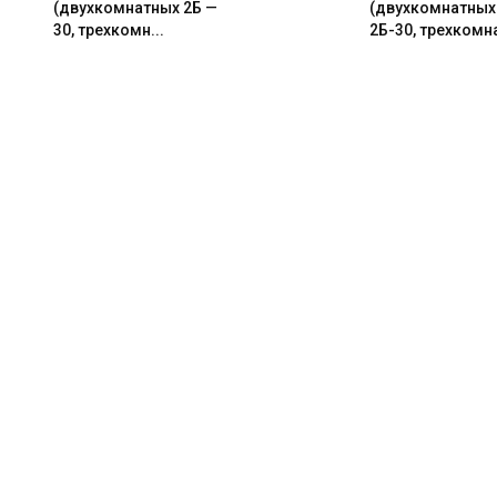
(двухкомнатных 2Б —
(двухкомнатных
30, трехкомн...
2Б-30, трехкомна