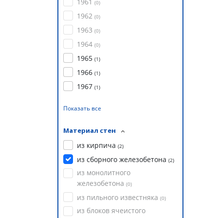
1961
(
0
)
1962
(
0
)
1963
(
0
)
1964
(
0
)
1965
(
1
)
1966
(
1
)
1967
(
1
)
Показать все
Материал стен
из кирпича
(
2
)
из сборного железобетона
(
2
)
из монолитного
железобетона
(
0
)
из пильного известняка
(
0
)
из блоков ячеистого