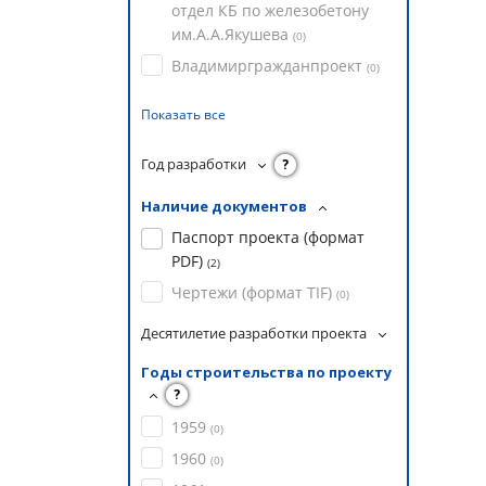
отдел КБ по железобетону
им.А.А.Якушева
(
0
)
Владимиргражданпроект
(
0
)
Показать все
Год разработки
?
Наличие документов
Паспорт проекта (формат
PDF)
(
2
)
Чертежи (формат TIF)
(
0
)
Десятилетие разработки проекта
Годы строительства по проекту
?
1959
(
0
)
1960
(
0
)