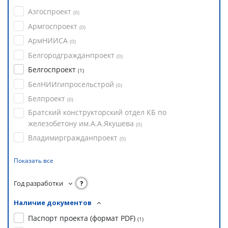
Азгоспроект
(
0
)
Армгоспроект
(
0
)
АрмНИИСА
(
0
)
Белгородгражданпроект
(
0
)
Белгоспроект
(
1
)
БелНИИгипросельстрой
(
0
)
Белпроект
(
0
)
Братский конструкторский отдел КБ по
железобетону им.А.А.Якушева
(
0
)
Владимиргражданпроект
(
0
)
Показать все
Год разработки
?
Наличие документов
Паспорт проекта (формат PDF)
(
1
)