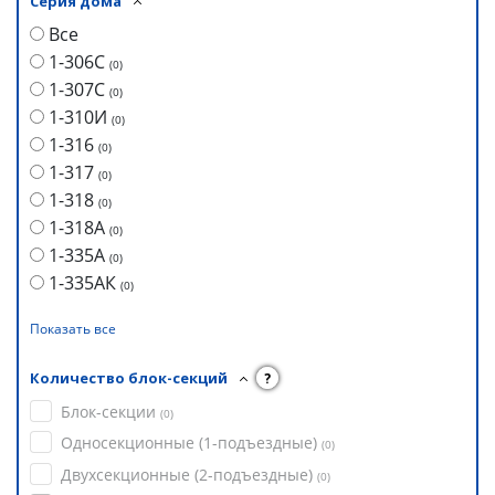
Серия дома
Все
1-306С
(
0
)
1-307С
(
0
)
1-310И
(
0
)
1-316
(
0
)
1-317
(
0
)
1-318
(
0
)
1-318А
(
0
)
1-335А
(
0
)
1-335АК
(
0
)
Показать все
Количество блок-секций
?
Блок-секции
(
0
)
Односекционные (1-подъездные)
(
0
)
Двухсекционные (2-подъездные)
(
0
)