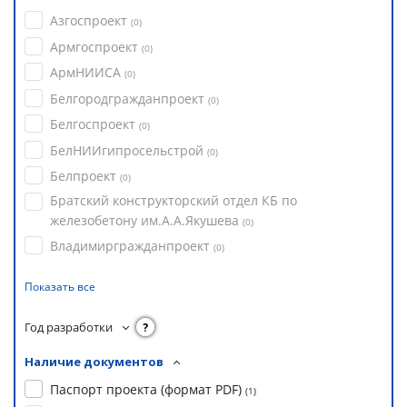
Азгоспроект
(
0
)
Армгоспроект
(
0
)
АрмНИИСА
(
0
)
Белгородгражданпроект
(
0
)
Белгоспроект
(
0
)
БелНИИгипросельстрой
(
0
)
Белпроект
(
0
)
Братский конструкторский отдел КБ по
железобетону им.А.А.Якушева
(
0
)
Владимиргражданпроект
(
0
)
Показать все
Год разработки
?
Наличие документов
Паспорт проекта (формат PDF)
(
1
)