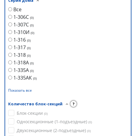
Серия дома
Все
1-306С
(
0
)
1-307С
(
0
)
1-310И
(
0
)
1-316
(
0
)
1-317
(
0
)
1-318
(
0
)
1-318А
(
0
)
1-335А
(
0
)
1-335АК
(
0
)
Показать все
Количество блок-секций
?
Блок-секции
(
0
)
Односекционные (1-подъездные)
(
0
)
Двухсекционные (2-подъездные)
(
0
)