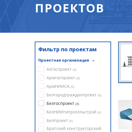
ПРОЕКТОВ
Фильтр по проектам
Проектная организация
Азгоспроект
(
0
)
Армгоспроект
(
0
)
АрмНИИСА
(
0
)
Белгородгражданпроект
(
0
)
Белгоспроект
(
3
)
БелНИИгипросельстрой
(
0
)
Белпроект
(
0
)
Братский конструкторский