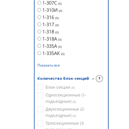
1-307С
(
0
)
1-310И
(
0
)
1-316
(
0
)
1-317
(
0
)
1-318
(
0
)
1-318А
(
0
)
1-335А
(
0
)
1-335АК
(
0
)
Показать все
Количество блок-секций
?
Блок-секции
(
0
)
Односекционные (1-
подъездные)
(
0
)
Двухсекционные (2-
подъездные)
(
0
)
Трехсекционные (3-