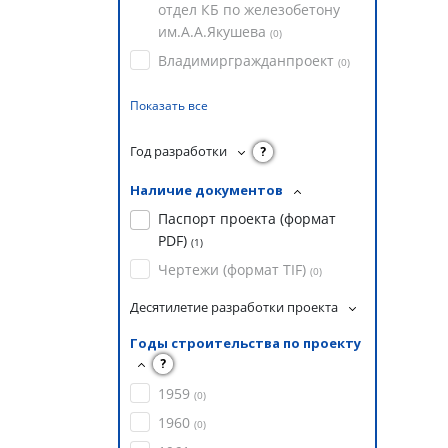
отдел КБ по железобетону
им.А.А.Якушева
(
0
)
Владимиргражданпроект
(
0
)
Показать все
Год разработки
?
Наличие документов
Паспорт проекта (формат
PDF)
(
1
)
Чертежи (формат TIF)
(
0
)
Десятилетие разработки проекта
Годы строительства по проекту
?
1959
(
0
)
1960
(
0
)