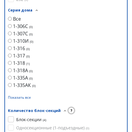
Серия дома
Все
1-306С
(
0
)
1-307С
(
0
)
1-310И
(
0
)
1-316
(
0
)
1-317
(
0
)
1-318
(
1
)
1-318А
(
0
)
1-335А
(
0
)
1-335АК
(
0
)
Показать все
Количество блок-секций
?
Блок-секции
(
4
)
Односекционные (1-подъездные)
(
0
)