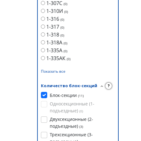
1-307С
(
0
)
1-310И
(
0
)
1-316
(
0
)
1-317
(
0
)
1-318
(
0
)
1-318А
(
0
)
1-335А
(
0
)
1-335АК
(
0
)
Показать все
Количество блок-секций
?
Блок-секции
(
11
)
Односекционные (1-
подъездные)
(
0
)
Двухсекционные (2-
подъездные)
(
3
)
Трехсекционные (3-