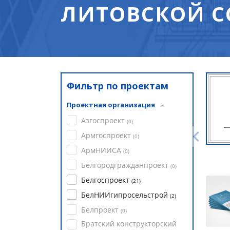
ЛИТОВСКОЙ С
Фильтр по проектам
Проектная организация
Азгоспроект
(
0
)
Армгоспроект
(
0
)
АрмНИИСА
(
0
)
Белгородгражданпроект
(
0
)
Белгоспроект
(
21
)
БелНИИгипросельстрой
(
2
)
Белпроект
(
0
)
Братский конструкторский