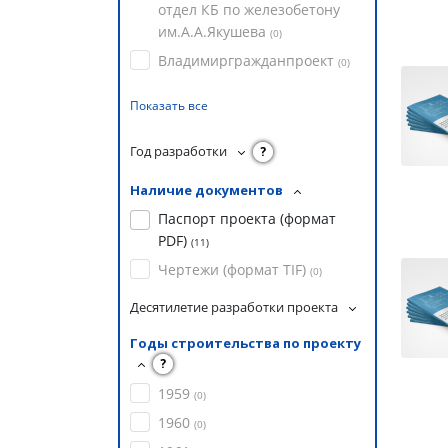
отдел КБ по железобетону
им.А.А.Якушева
(
0
)
Владимиргражданпроект
(
0
)
Показать все
Год разработки
?
Наличие документов
Паспорт проекта (формат
PDF)
(
11
)
Чертежи (формат TIF)
(
0
)
Десятилетие разработки проекта
Годы строительства по проекту
?
1959
(
0
)
1960
(
0
)