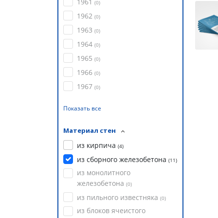
1961
(
0
)
1962
(
0
)
1963
(
0
)
1964
(
0
)
1965
(
0
)
1966
(
0
)
1967
(
0
)
Показать все
Материал стен
из кирпича
(
4
)
из сборного железобетона
(
11
)
из монолитного
железобетона
(
0
)
из пильного известняка
(
0
)
из блоков ячеистого