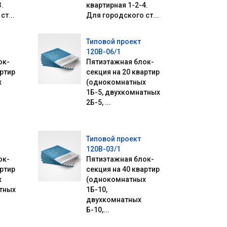
.
квартирная 1-2-4.
ст...
Для городского ст...
Типовой проект
120В-06/1
ок-
Пятиэтажная блок-
артир
секция на 20 квартир
х
(однокомнатных
1Б-5, двухкомнатных
2Б-5, ...
Типовой проект
120В-03/1
ок-
Пятиэтажная блок-
артир
секция на 40 квартир
х
(однокомнатных
атных
1Б-10,
двухкомнатных
Б-10,...