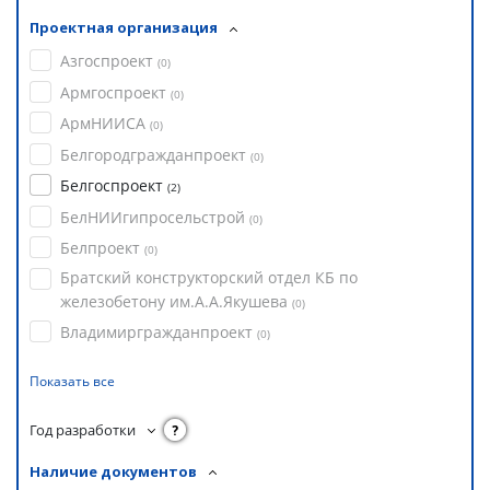
Проектная организация
Азгоспроект
(
0
)
Армгоспроект
(
0
)
АрмНИИСА
(
0
)
Белгородгражданпроект
(
0
)
Белгоспроект
(
2
)
БелНИИгипросельстрой
(
0
)
Белпроект
(
0
)
Братский конструкторский отдел КБ по
железобетону им.А.А.Якушева
(
0
)
Владимиргражданпроект
(
0
)
Показать все
Год разработки
?
Наличие документов