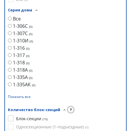
Серия дома
Все
1-306С
(
0
)
1-307С
(
0
)
1-310И
(
0
)
1-316
(
0
)
1-317
(
0
)
1-318
(
0
)
1-318А
(
0
)
1-335А
(
0
)
1-335АК
(
0
)
Показать все
Количество блок-секций
?
Блок-секции
(
15
)
Односекционные (1-подъездные)
(
0
)