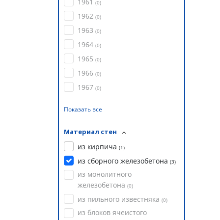
1961
(
0
)
1962
(
0
)
1963
(
0
)
1964
(
0
)
1965
(
0
)
1966
(
0
)
1967
(
0
)
Показать все
Материал стен
из кирпича
(
1
)
из сборного железобетона
(
3
)
из монолитного
железобетона
(
0
)
из пильного известняка
(
0
)
из блоков ячеистого