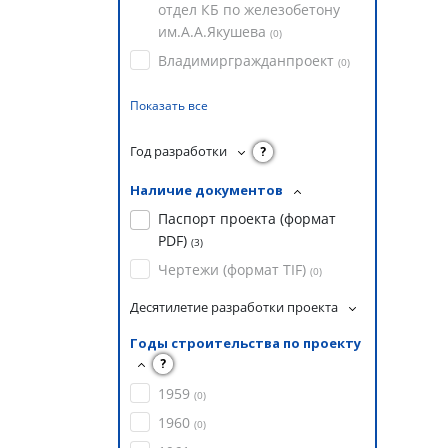
отдел КБ по железобетону
им.А.А.Якушева
(
0
)
Владимиргражданпроект
(
0
)
Показать все
Год разработки
?
Наличие документов
Паспорт проекта (формат
PDF)
(
3
)
Чертежи (формат TIF)
(
0
)
Десятилетие разработки проекта
Годы строительства по проекту
?
1959
(
0
)
1960
(
0
)