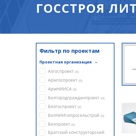
ГОССТРОЯ ЛИТ
Фильтр по проектам
Проектная организация
Азгоспроект
(
0
)
Армгоспроект
(
0
)
АрмНИИСА
(
0
)
Белгородгражданпроект
(
0
)
Белгоспроект
(
0
)
БелНИИгипросельстрой
(
0
)
Белпроект
(
0
)
Братский конструкторский