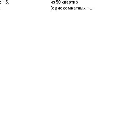
– 5,
из 50 квартир
..
(однокомнатных – ...