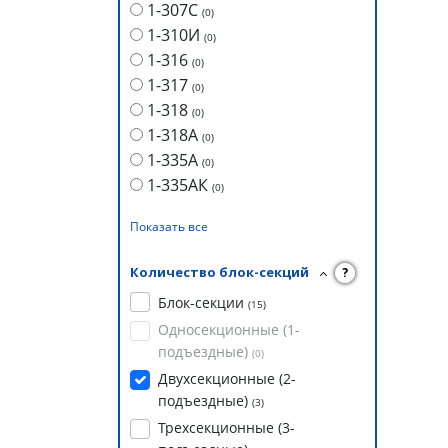
1-307С
(
0
)
1-310И
(
0
)
1-316
(
0
)
1-317
(
0
)
1-318
(
0
)
1-318А
(
0
)
1-335А
(
0
)
1-335АК
(
0
)
Показать все
Количество блок-секций
?
Блок-секции
(
15
)
Односекционные (1-
подъездные)
(
0
)
Двухсекционные (2-
подъездные)
(
3
)
Трехсекционные (3-