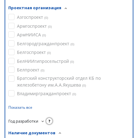
Проектная организация
Азгоспроект
(
0
)
Армгоспроект
(
0
)
АрмНИИСА
(
0
)
Белгородгражданпроект
(
0
)
Белгоспроект
(
0
)
БелНИИгипросельстрой
(
0
)
Белпроект
(
0
)
Братский конструкторский отдел КБ по
железобетону им.А.А.Якушева
(
0
)
Владимиргражданпроект
(
0
)
Показать все
Год разработки
?
Наличие документов