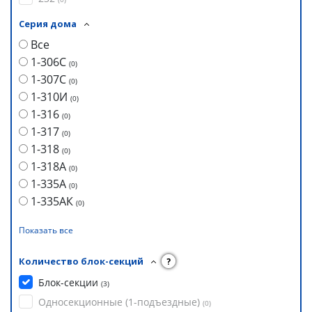
Серия дома
Все
1-306С
(
0
)
1-307С
(
0
)
1-310И
(
0
)
1-316
(
0
)
1-317
(
0
)
1-318
(
0
)
1-318А
(
0
)
1-335А
(
0
)
1-335АК
(
0
)
Показать все
Количество блок-секций
?
Блок-секции
(
3
)
Односекционные (1-подъездные)
(
0
)