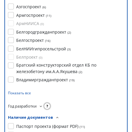
Азгоспроект
(
6
)
Армгоспроект
(
11
)
АрмНИИСА
(
0
)
Белгородгражданпроект
(
2
)
Белгоспроект
(
16
)
БелНИИгипросельстрой
(
3
)
Белпроект
(
0
)
Братский конструкторский отдел КБ по
железобетону им.А.А.Якушева
(
2
)
Владимиргражданпроект
(
19
)
Показать все
Год разработки
?
Наличие документов
Паспорт проекта (формат PDF)
(
11
)