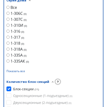
Серия дома
Все
1-306С
(
0
)
1-307С
(
0
)
1-310И
(
0
)
1-316
(
0
)
1-317
(
0
)
1-318
(
0
)
1-318А
(
0
)
1-335А
(
0
)
1-335АК
(
0
)
Показать все
Количество блок-секций
?
Блок-секции
(
11
)
Односекционные (1-подъездные)
(
0
)
Двухсекционные (2-подъездные)
(
0
)