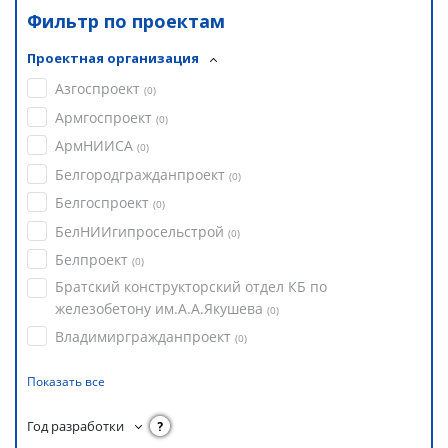
Фильтр по проектам
Проектная организация
Азгоспроект
(
0
)
Армгоспроект
(
0
)
АрмНИИСА
(
0
)
Белгородгражданпроект
(
0
)
Белгоспроект
(
0
)
БелНИИгипросельстрой
(
0
)
Белпроект
(
0
)
Братский конструкторский отдел КБ по
железобетону им.А.А.Якушева
(
0
)
Владимиргражданпроект
(
0
)
Показать все
Год разработки
?