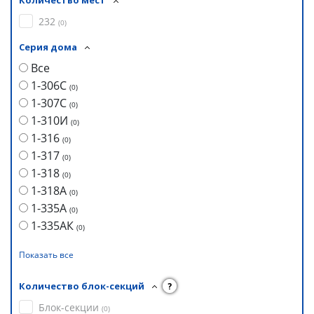
Количество мест
232
(
0
)
Серия дома
Все
1-306С
(
0
)
1-307С
(
0
)
1-310И
(
0
)
1-316
(
0
)
1-317
(
0
)
1-318
(
0
)
1-318А
(
0
)
1-335А
(
0
)
1-335АК
(
0
)
Показать все
Количество блок-секций
?
Блок-секции
(
0
)