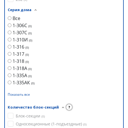
Серия дома
Все
1-306С
(
0
)
1-307С
(
0
)
1-310И
(
0
)
1-316
(
0
)
1-317
(
0
)
1-318
(
0
)
1-318А
(
0
)
1-335А
(
0
)
1-335АК
(
0
)
Показать все
Количество блок-секций
?
Блок-секции
(
0
)
Односекционные (1-подъездные)
(
0
)