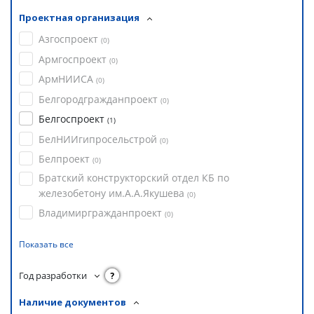
Проектная организация
Азгоспроект
(
0
)
Армгоспроект
(
0
)
АрмНИИСА
(
0
)
Белгородгражданпроект
(
0
)
Белгоспроект
(
1
)
БелНИИгипросельстрой
(
0
)
Белпроект
(
0
)
Братский конструкторский отдел КБ по
железобетону им.А.А.Якушева
(
0
)
Владимиргражданпроект
(
0
)
Показать все
Год разработки
?
Наличие документов