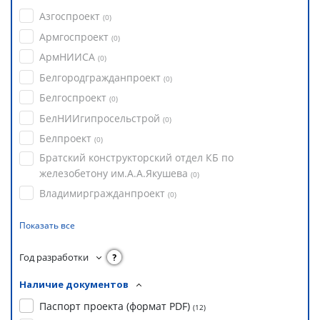
Азгоспроект
(
0
)
Армгоспроект
(
0
)
АрмНИИСА
(
0
)
Белгородгражданпроект
(
0
)
Белгоспроект
(
0
)
БелНИИгипросельстрой
(
0
)
Белпроект
(
0
)
Братский конструкторский отдел КБ по
железобетону им.А.А.Якушева
(
0
)
Владимиргражданпроект
(
0
)
Показать все
Год разработки
?
Наличие документов
Паспорт проекта (формат PDF)
(
12
)