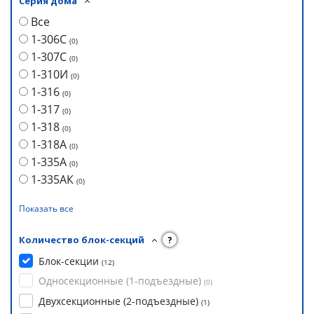
Серия дома
Все
1-306С
(
0
)
1-307С
(
0
)
1-310И
(
0
)
1-316
(
0
)
1-317
(
0
)
1-318
(
0
)
1-318А
(
0
)
1-335А
(
0
)
1-335АК
(
0
)
Показать все
Количество блок-секций
?
Блок-секции
(
12
)
Односекционные (1-подъездные)
(
0
)
Двухсекционные (2-подъездные)
(
1
)