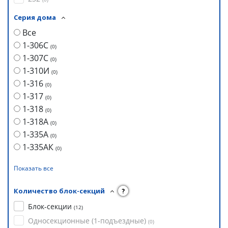
Серия дома
Все
1-306С
(
0
)
1-307С
(
0
)
1-310И
(
0
)
1-316
(
0
)
1-317
(
0
)
1-318
(
0
)
1-318А
(
0
)
1-335А
(
0
)
1-335АК
(
0
)
Показать все
Количество блок-секций
?
Блок-секции
(
12
)
Односекционные (1-подъездные)
(
0
)