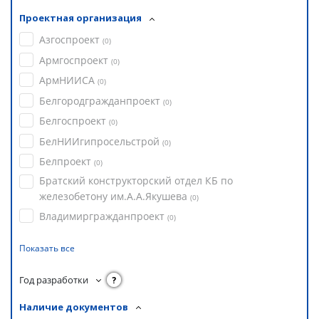
Проектная организация
Азгоспроект
(
0
)
Армгоспроект
(
0
)
АрмНИИСА
(
0
)
Белгородгражданпроект
(
0
)
Белгоспроект
(
0
)
БелНИИгипросельстрой
(
0
)
Белпроект
(
0
)
Братский конструкторский отдел КБ по
железобетону им.А.А.Якушева
(
0
)
Владимиргражданпроект
(
0
)
Показать все
Год разработки
?
Наличие документов