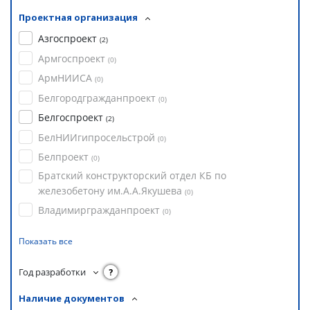
Проектная организация
Азгоспроект
(
2
)
Армгоспроект
(
0
)
АрмНИИСА
(
0
)
Белгородгражданпроект
(
0
)
Белгоспроект
(
2
)
БелНИИгипросельстрой
(
0
)
Белпроект
(
0
)
Братский конструкторский отдел КБ по
железобетону им.А.А.Якушева
(
0
)
Владимиргражданпроект
(
0
)
Показать все
Год разработки
?
Наличие документов