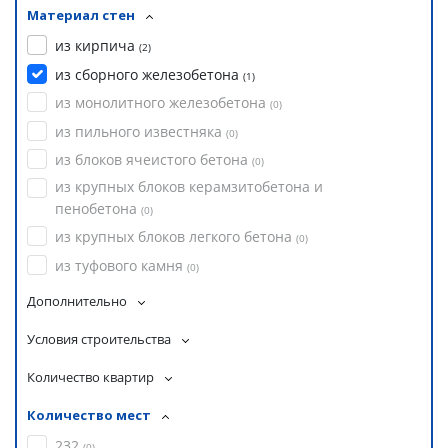
Материал стен
из кирпича
(
2
)
из сборного железобетона
(
1
)
из монолитного железобетона
(
0
)
из пильного известняка
(
0
)
из блоков ячеистого бетона
(
0
)
из крупных блоков керамзитобетона и
пенобетона
(
0
)
из крупных блоков легкого бетона
(
0
)
из туфового камня
(
0
)
Дополнительно
Условия строительства
Количество квартир
Количество мест
232
(
0
)