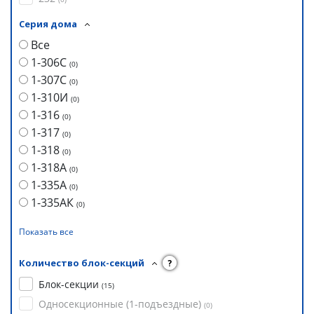
Серия дома
Все
1-306С
(
0
)
1-307С
(
0
)
1-310И
(
0
)
1-316
(
0
)
1-317
(
0
)
1-318
(
0
)
1-318А
(
0
)
1-335А
(
0
)
1-335АК
(
0
)
Показать все
Количество блок-секций
?
Блок-секции
(
15
)
Односекционные (1-подъездные)
(
0
)